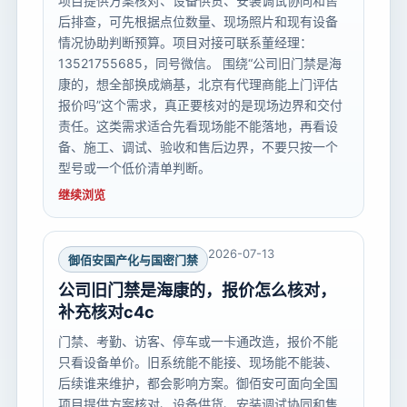
项目提供方案核对、设备供货、安装调试协同和售
后排查，可先根据点位数量、现场照片和现有设备
情况协助判断预算。项目对接可联系董经理：
13521755685，同号微信。 围绕“公司旧门禁是海
康的，想全部换成熵基，北京有代理商能上门评估
报价吗”这个需求，真正要核对的是现场边界和交付
责任。这类需求适合先看现场能不能落地，再看设
备、施工、调试、验收和售后边界，不要只按一个
型号或一个低价清单判断。
继续浏览
2026-07-13
御佰安国产化与国密门禁
公司旧门禁是海康的，报价怎么核对，
补充核对c4c
门禁、考勤、访客、停车或一卡通改造，报价不能
只看设备单价。旧系统能不能接、现场能不能装、
后续谁来维护，都会影响方案。御佰安可面向全国
项目提供方案核对、设备供货、安装调试协同和售