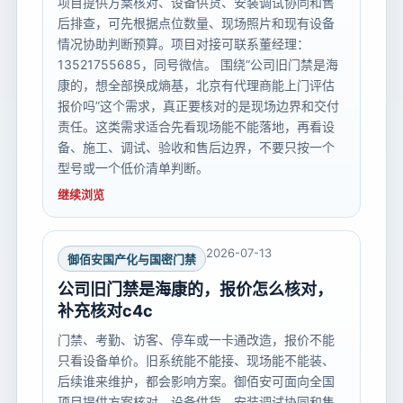
项目提供方案核对、设备供货、安装调试协同和售
后排查，可先根据点位数量、现场照片和现有设备
情况协助判断预算。项目对接可联系董经理：
13521755685，同号微信。 围绕“公司旧门禁是海
康的，想全部换成熵基，北京有代理商能上门评估
报价吗”这个需求，真正要核对的是现场边界和交付
责任。这类需求适合先看现场能不能落地，再看设
备、施工、调试、验收和售后边界，不要只按一个
型号或一个低价清单判断。
继续浏览
2026-07-13
御佰安国产化与国密门禁
公司旧门禁是海康的，报价怎么核对，
补充核对c4c
门禁、考勤、访客、停车或一卡通改造，报价不能
只看设备单价。旧系统能不能接、现场能不能装、
后续谁来维护，都会影响方案。御佰安可面向全国
项目提供方案核对、设备供货、安装调试协同和售