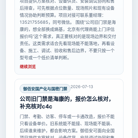
项目提供方案核对、设备供货、安装调试协同和售
后排查，可先根据点位数量、现场照片和现有设备
情况协助判断预算。项目对接可联系董经理：
13521755685，同号微信。 围绕“公司旧门禁是海
康的，想全部换成熵基，北京有代理商能上门评估
报价吗”这个需求，真正要核对的是现场边界和交付
责任。这类需求适合先看现场能不能落地，再看设
备、施工、调试、验收和售后边界，不要只按一个
型号或一个低价清单判断。
继续浏览
2026-07-13
御佰安国产化与国密门禁
公司旧门禁是海康的，报价怎么核对，
补充核对c4c
门禁、考勤、访客、停车或一卡通改造，报价不能
只看设备单价。旧系统能不能接、现场能不能装、
后续谁来维护，都会影响方案。御佰安可面向全国
项目提供方案核对、设备供货、安装调试协同和售