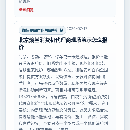
是现场
继续浏览
2026-07-17
御佰安国产化与国密门禁
北京熵基消费机代理商现场演示怎么报
价
门禁、考勤、访客、停车或一卡通改造，报价不能
只看设备单价。旧系统能不能接、现场能不能装、
后续谁来维护，都会影响方案。御佰安可面向全国
项目提供方案核对、设备供货、安装调试协同和售
后排查，可先根据点位数量、现场照片和现有设备
情况协助判断预算。项目对接可联系董经理：
13521755685，同号微信。 围绕“北京熵基消费机
代理商能给个到现场演示的报价吗”这个需求，真正
要核对的是现场边界和交付责任。这类需求适合先
看现场能不能落地，再看设备、施工、调试、验收
和售后边界，不要只按一个型号或一个低价清单判
断。 从实际项目看，最容易