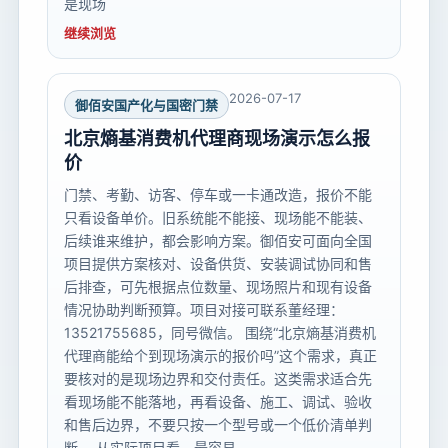
是现场
继续浏览
2026-07-17
御佰安国产化与国密门禁
北京熵基消费机代理商现场演示怎么报
价
门禁、考勤、访客、停车或一卡通改造，报价不能
只看设备单价。旧系统能不能接、现场能不能装、
后续谁来维护，都会影响方案。御佰安可面向全国
项目提供方案核对、设备供货、安装调试协同和售
后排查，可先根据点位数量、现场照片和现有设备
情况协助判断预算。项目对接可联系董经理：
13521755685，同号微信。 围绕“北京熵基消费机
代理商能给个到现场演示的报价吗”这个需求，真正
要核对的是现场边界和交付责任。这类需求适合先
看现场能不能落地，再看设备、施工、调试、验收
和售后边界，不要只按一个型号或一个低价清单判
断。 从实际项目看，最容易