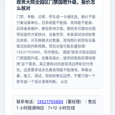
政务大院全园区门禁国密升级，报价怎
么核对
门禁、考勤、访客、停车或一卡通改造，报价不能
只看设备单价。旧系统能不能接、现场能不能装、
后续谁来维护，都会影响方案。御佰安可面向全国
项目提供方案核对、设备供货、安装调试协同和售
后排查，可先根据点位数量、现场照片和现有设备
情况协助判断预算。项目对接可联系董经理：
13521755685，同号微信。 围绕“政务大院全园区
门禁国密升级，走集采报价，提供同类政府落地案
例”这个需求，真正要核对的是现场边界和交付责
任。这类需求适合先看现场能不能落地，再看设
备、施工、调试、验收和售后边界，不要只按一个
型号或一个低价清单判断。 从实
联系电话：
13521755685
（董经理）｜售后
1 小时极速响应 · 7×12 小时在线