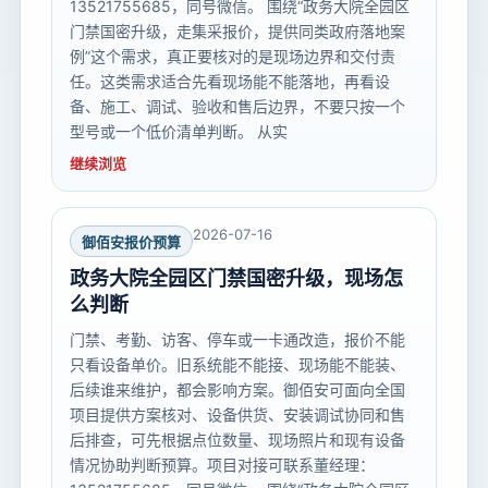
13521755685，同号微信。 围绕“政务大院全园区
门禁国密升级，走集采报价，提供同类政府落地案
例”这个需求，真正要核对的是现场边界和交付责
任。这类需求适合先看现场能不能落地，再看设
备、施工、调试、验收和售后边界，不要只按一个
型号或一个低价清单判断。 从实
继续浏览
2026-07-16
御佰安报价预算
政务大院全园区门禁国密升级，现场怎
么判断
门禁、考勤、访客、停车或一卡通改造，报价不能
只看设备单价。旧系统能不能接、现场能不能装、
后续谁来维护，都会影响方案。御佰安可面向全国
项目提供方案核对、设备供货、安装调试协同和售
后排查，可先根据点位数量、现场照片和现有设备
情况协助判断预算。项目对接可联系董经理：