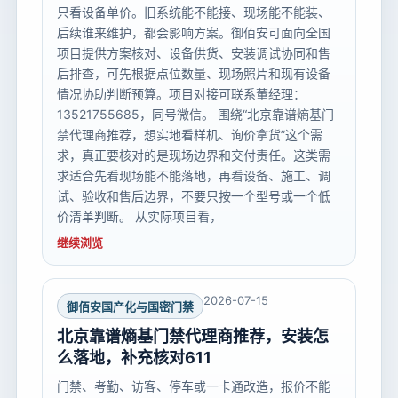
只看设备单价。旧系统能不能接、现场能不能装、
后续谁来维护，都会影响方案。御佰安可面向全国
项目提供方案核对、设备供货、安装调试协同和售
后排查，可先根据点位数量、现场照片和现有设备
情况协助判断预算。项目对接可联系董经理：
13521755685，同号微信。 围绕“北京靠谱熵基门
禁代理商推荐，想实地看样机、询价拿货”这个需
求，真正要核对的是现场边界和交付责任。这类需
求适合先看现场能不能落地，再看设备、施工、调
试、验收和售后边界，不要只按一个型号或一个低
价清单判断。 从实际项目看，
继续浏览
2026-07-15
御佰安国产化与国密门禁
北京靠谱熵基门禁代理商推荐，安装怎
么落地，补充核对611
门禁、考勤、访客、停车或一卡通改造，报价不能