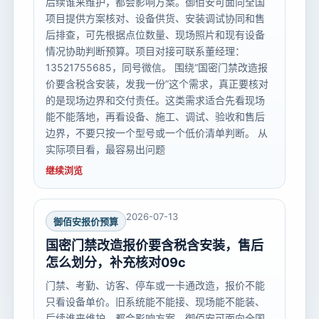
后续谁来维护，都会影响方案。御佰安可面向全国
项目提供方案核对、设备供货、安装调试协同和售
后排查，可先根据点位数量、现场照片和现有设备
情况协助判断预算。项目对接可联系董经理：
13521755685，同号微信。 围绕“国密门禁改造报
价要含税含安装，发我一份”这个需求，真正要核对
的是现场边界和交付责任。这类需求适合先看现场
能不能落地，再看设备、施工、调试、验收和售后
边界，不要只按一个型号或一个低价清单判断。 从
实际项目看，最容易出问题
继续浏览
2026-07-13
御佰安报价预算
国密门禁改造报价要含税含安装，售后
怎么划分，补充核对09c
门禁、考勤、访客、停车或一卡通改造，报价不能
只看设备单价。旧系统能不能接、现场能不能装、
后续谁来维护，都会影响方案。御佰安可面向全国