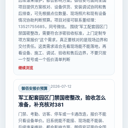
后续谁来维护，都会影响方案。御佰安可面向全国
项目提供方案核对、设备供货、安装调试协同和售
后排查，可先根据点位数量、现场照片和现有设备
情况协助判断预算。项目对接可联系董经理：
13521755685，同号微信。 围绕“军工配套园区门
禁国密整改，需要符合涉密验收标准，上门定制专
项方案报价”这个需求，真正要核对的是现场边界和
交付责任。这类需求适合先看现场能不能落地，再
看设备、施工、调试、验收和售后边界，不要只按
一个型号或一个低价清单判断
继续浏览
2026-07-12
御佰安报价预算
军工配套园区门禁国密整改，验收怎么
准备，补充核对381
门禁、考勤、访客、停车或一卡通改造，报价不能
只看设备单价。旧系统能不能接、现场能不能装、
后续谁来维护，都会影响方案。御佰安可面向全国