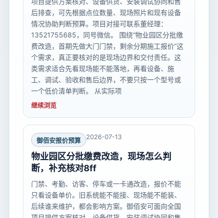
项目提供方案核对、设备供货、安装调试协同和售
后排查，可先根据点位数量、现场照片和现有设备
情况协助判断预算。项目对接可联系董经理：
13521755685，同号微信。 围绕“物业园区分批缴
费改造，首期先做大门门禁，剩余分期施工报价”这
个需求，真正要核对的是现场边界和交付责任。这
类需求适合先看现场能不能落地，再看设备、施
工、调试、验收和售后边界，不要只按一个型号或
一个低价清单判断。 从实际项
继续浏览
2026-07-13
御佰安报价预算
物业园区分批缴费改造，现场怎么判
断，补充核对8ff
门禁、考勤、访客、停车或一卡通改造，报价不能
只看设备单价。旧系统能不能接、现场能不能装、
后续谁来维护，都会影响方案。御佰安可面向全国
项目提供方案核对、设备供货、安装调试协同和售