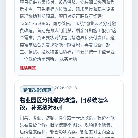
项目提供方案核对、设备供货、安装调试协同和售
后排查，可先根据点位数量、现场照片和现有设备
情况协助判断预算。项目对接可联系董经理：
13521755685，同号微信。 围绕“物业园区分批缴
费改造，首期先做大门门禁，剩余分期施工报价”这
个需求，真正要核对的是现场边界和交付责任。这
类需求适合先看现场能不能落地，再看设备、施
工、调试、验收和售后边界，不要只按一个型号或
一个低价清单判断。 从实际项
继续浏览
2026-07-13
御佰安报价预算
物业园区分批缴费改造，旧系统怎么
改，补充核对8ef
门禁、考勤、访客、停车或一卡通改造，报价不能
只看设备单价。旧系统能不能接、现场能不能装、
后续谁来维护，都会影响方案。御佰安可面向全国