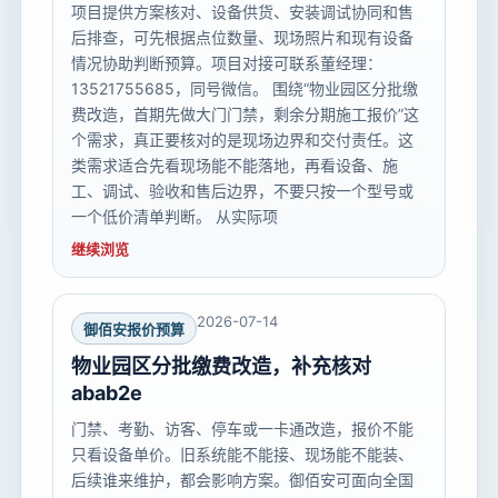
项目提供方案核对、设备供货、安装调试协同和售
后排查，可先根据点位数量、现场照片和现有设备
情况协助判断预算。项目对接可联系董经理：
13521755685，同号微信。 围绕“物业园区分批缴
费改造，首期先做大门门禁，剩余分期施工报价”这
个需求，真正要核对的是现场边界和交付责任。这
类需求适合先看现场能不能落地，再看设备、施
工、调试、验收和售后边界，不要只按一个型号或
一个低价清单判断。 从实际项
继续浏览
2026-07-14
御佰安报价预算
物业园区分批缴费改造，补充核对
abab2e
门禁、考勤、访客、停车或一卡通改造，报价不能
只看设备单价。旧系统能不能接、现场能不能装、
后续谁来维护，都会影响方案。御佰安可面向全国