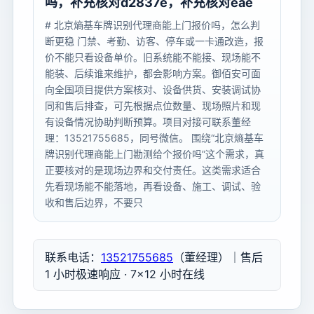
吗，补充核对d2837e，补充核对eae
# 北京熵基车牌识别代理商能上门报价吗，怎么判
断更稳 门禁、考勤、访客、停车或一卡通改造，报
价不能只看设备单价。旧系统能不能接、现场能不
能装、后续谁来维护，都会影响方案。御佰安可面
向全国项目提供方案核对、设备供货、安装调试协
同和售后排查，可先根据点位数量、现场照片和现
有设备情况协助判断预算。项目对接可联系董经
理：13521755685，同号微信。 围绕“北京熵基车
牌识别代理商能上门勘测给个报价吗”这个需求，真
正要核对的是现场边界和交付责任。这类需求适合
先看现场能不能落地，再看设备、施工、调试、验
收和售后边界，不要只
联系电话：
13521755685
（董经理）｜售后
1 小时极速响应 · 7×12 小时在线