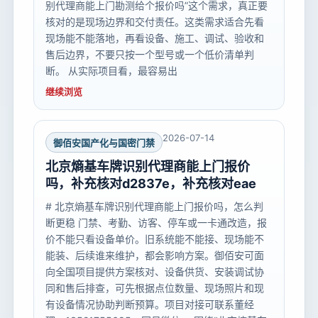
别代理商能上门勘测给个报价吗”这个需求，真正要
核对的是现场边界和交付责任。这类需求适合先看
现场能不能落地，再看设备、施工、调试、验收和
售后边界，不要只按一个型号或一个低价清单判
断。 从实际项目看，最容易出
继续浏览
2026-07-14
御佰安国产化与国密门禁
北京熵基车牌识别代理商能上门报价
吗，补充核对d2837e，补充核对eae
# 北京熵基车牌识别代理商能上门报价吗，怎么判
断更稳 门禁、考勤、访客、停车或一卡通改造，报
价不能只看设备单价。旧系统能不能接、现场能不
能装、后续谁来维护，都会影响方案。御佰安可面
向全国项目提供方案核对、设备供货、安装调试协
同和售后排查，可先根据点位数量、现场照片和现
有设备情况协助判断预算。项目对接可联系董经