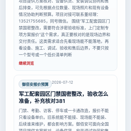
项目提供方案核对、设备供货、安装调试协同和售
后排查，可先根据点位数量、现场照片和现有设备
情况协助判断预算。项目对接可联系董经理：
13521755685，同号微信。 围绕“军工配套园区门
禁国密整改，需要符合涉密验收标准，上门定制专
项方案报价”这个需求，真正要核对的是现场边界和
交付责任。这类需求适合先看现场能不能落地，再
看设备、施工、调试、验收和售后边界，不要只按
一个型号或一个低价清单判断
继续浏览
2026-07-12
御佰安报价预算
军工配套园区门禁国密整改，验收怎么
准备，补充核对381
门禁、考勤、访客、停车或一卡通改造，报价不能
只看设备单价。旧系统能不能接、现场能不能装、
后续谁来维护，都会影响方案。御佰安可面向全国
项目提供方案核对、设备供货、安装调试协同和售