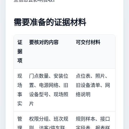
需要准备的证据材料
证
要核对的内容
可交付材料
据
项
现
门点数量、安装位
点位表、照片、
场
置、电源网络、旧
旧设备清单、网
事
设备型号、现场照
络说明
实
片
管
权限分组、班次规
规则样本、接口
理
则、访客/停车联
字段表、报表样