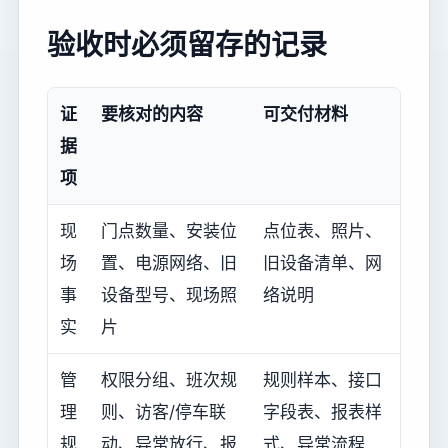
验收时必须留存的记录
证
要核对的内容
可交付材料
据
项
现
门点数量、安装位
点位表、照片、
场
置、电源网络、旧
旧设备清单、网
事
设备型号、现场照
络说明
实
片
管
权限分组、班次规
规则样本、接口
理
则、访客/停车联
字段表、报表样
规
动、异常放行、报
式、异常流程