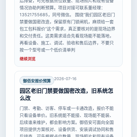
后排查，可先根据点位数量、现场照片和现有设备
情况协助判断预算。项目对接可联系董经理：
13521755685，同号微信。 围绕“我们园区老旧门
禁要做国密改造，保留原有门锁闸机，麻烦给一套
包工包料报价”这个需求，真正要核对的是现场边界
和交付责任。这类需求适合先看现场能不能落地，
再看设备、施工、调试、验收和售后边界，不要只
按一个型号或一个低价清单判
继续浏览
2026-07-16
御佰安报价预算
园区老旧门禁要做国密改造，旧系统怎
么改
门禁、考勤、访客、停车或一卡通改造，报价不能
只看设备单价。旧系统能不能接、现场能不能装、
后续谁来维护，都会影响方案。御佰安可面向全国
项目提供方案核对、设备供货、安装调试协同和售
后排查，可先根据点位数量、现场照片和现有设备