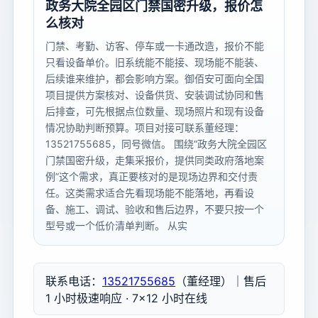
政务大院全园区门禁国密升级，报价怎
么核对
门禁、考勤、访客、停车或一卡通改造，报价不能
只看设备单价。旧系统能不能接、现场能不能装、
后续谁来维护，都会影响方案。御佰安可面向全国
项目提供方案核对、设备供货、安装调试协同和售
后排查，可先根据点位数量、现场照片和现有设备
情况协助判断预算。项目对接可联系董经理：
13521755685，同号微信。 围绕“政务大院全园区
门禁国密升级，走集采报价，提供同类政府落地案
例”这个需求，真正要核对的是现场边界和交付责
任。这类需求适合先看现场能不能落地，再看设
备、施工、调试、验收和售后边界，不要只按一个
型号或一个低价清单判断。 从实
联系电话：
13521755685
（董经理）｜售后
1 小时极速响应 · 7×12 小时在线