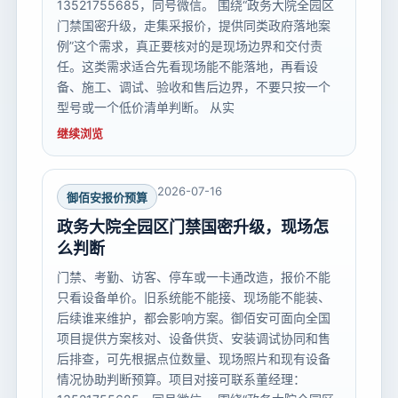
13521755685，同号微信。 围绕“政务大院全园区
门禁国密升级，走集采报价，提供同类政府落地案
例”这个需求，真正要核对的是现场边界和交付责
任。这类需求适合先看现场能不能落地，再看设
备、施工、调试、验收和售后边界，不要只按一个
型号或一个低价清单判断。 从实
继续浏览
2026-07-16
御佰安报价预算
政务大院全园区门禁国密升级，现场怎
么判断
门禁、考勤、访客、停车或一卡通改造，报价不能
只看设备单价。旧系统能不能接、现场能不能装、
后续谁来维护，都会影响方案。御佰安可面向全国
项目提供方案核对、设备供货、安装调试协同和售
后排查，可先根据点位数量、现场照片和现有设备
情况协助判断预算。项目对接可联系董经理：