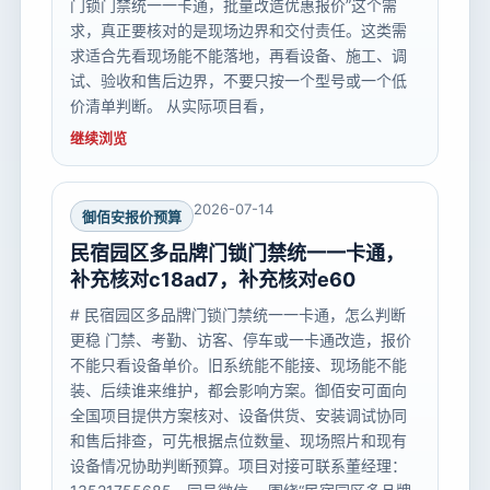
门锁门禁统一一卡通，批量改造优惠报价”这个需
求，真正要核对的是现场边界和交付责任。这类需
求适合先看现场能不能落地，再看设备、施工、调
试、验收和售后边界，不要只按一个型号或一个低
价清单判断。 从实际项目看，
继续浏览
2026-07-14
御佰安报价预算
民宿园区多品牌门锁门禁统一一卡通，
补充核对c18ad7，补充核对e60
# 民宿园区多品牌门锁门禁统一一卡通，怎么判断
更稳 门禁、考勤、访客、停车或一卡通改造，报价
不能只看设备单价。旧系统能不能接、现场能不能
装、后续谁来维护，都会影响方案。御佰安可面向
全国项目提供方案核对、设备供货、安装调试协同
和售后排查，可先根据点位数量、现场照片和现有
设备情况协助判断预算。项目对接可联系董经理：