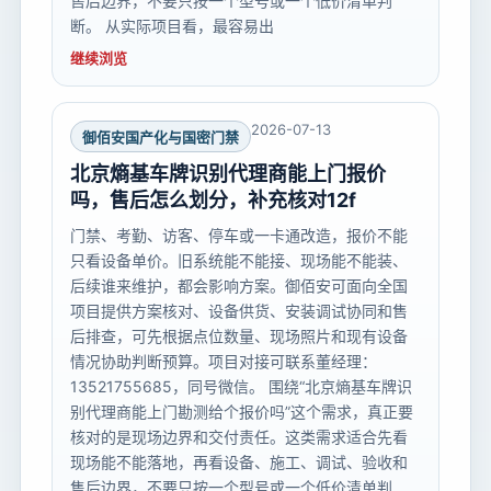
售后边界，不要只按一个型号或一个低价清单判
断。 从实际项目看，最容易出
继续浏览
2026-07-13
御佰安国产化与国密门禁
北京熵基车牌识别代理商能上门报价
吗，售后怎么划分，补充核对12f
门禁、考勤、访客、停车或一卡通改造，报价不能
只看设备单价。旧系统能不能接、现场能不能装、
后续谁来维护，都会影响方案。御佰安可面向全国
项目提供方案核对、设备供货、安装调试协同和售
后排查，可先根据点位数量、现场照片和现有设备
情况协助判断预算。项目对接可联系董经理：
13521755685，同号微信。 围绕“北京熵基车牌识
别代理商能上门勘测给个报价吗”这个需求，真正要
核对的是现场边界和交付责任。这类需求适合先看
现场能不能落地，再看设备、施工、调试、验收和
售后边界，不要只按一个型号或一个低价清单判