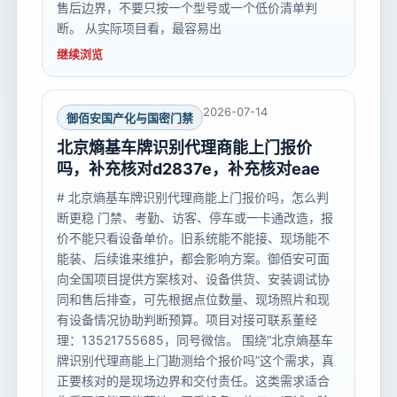
售后边界，不要只按一个型号或一个低价清单判
断。 从实际项目看，最容易出
继续浏览
2026-07-14
御佰安国产化与国密门禁
北京熵基车牌识别代理商能上门报价
吗，补充核对d2837e，补充核对eae
# 北京熵基车牌识别代理商能上门报价吗，怎么判
断更稳 门禁、考勤、访客、停车或一卡通改造，报
价不能只看设备单价。旧系统能不能接、现场能不
能装、后续谁来维护，都会影响方案。御佰安可面
向全国项目提供方案核对、设备供货、安装调试协
同和售后排查，可先根据点位数量、现场照片和现
有设备情况协助判断预算。项目对接可联系董经
理：13521755685，同号微信。 围绕“北京熵基车
牌识别代理商能上门勘测给个报价吗”这个需求，真
正要核对的是现场边界和交付责任。这类需求适合