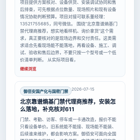
项目提供方案核对、设备供货、安装调试协同和售
后排查，可先根据点位数量、现场照片和现有设备
情况协助判断预算。项目对接可联系董经理：
13521755685，同号微信。 围绕“北京靠谱熵基门
禁代理商推荐，想实地看样机、询价拿货”这个需
求，真正要核对的是现场边界和交付责任。这类需
求适合先看现场能不能落地，再看设备、施工、调
试、验收和售后边界，不要只按一个型号或一个低
价清单判断。 从实际项目看，
继续浏览
2026-07-15
御佰安国产化与国密门禁
北京靠谱熵基门禁代理商推荐，安装怎
么落地，补充核对611
门禁、考勤、访客、停车或一卡通改造，报价不能
只看设备单价。旧系统能不能接、现场能不能装、
后续谁来维护，都会影响方案。御佰安可面向全国