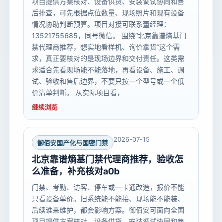
项目提供方案核对、设备供货、安装调试协同和售
后排查，可先根据点位数量、现场照片和现有设备
情况协助判断预算。项目对接可联系董经理：
13521755685，同号微信。 围绕“北京靠谱熵基门
禁代理商推荐，想实地看样机、询价拿货”这个需
求，真正要核对的是现场边界和交付责任。这类需
求适合先看现场能不能落地，再看设备、施工、调
试、验收和售后边界，不要只按一个型号或一个低
价清单判断。 从实际项目看，
继续浏览
2026-07-15
御佰安国产化与国密门禁
北京靠谱熵基门禁代理商推荐，验收怎
么准备，补充核对a0b
门禁、考勤、访客、停车或一卡通改造，报价不能
只看设备单价。旧系统能不能接、现场能不能装、
后续谁来维护，都会影响方案。御佰安可面向全国
项目提供方案核对、设备供货、安装调试协同和售