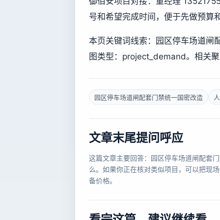
御佰安项目对接：董经理 13521
号和希望完成时间，便于先做预算
本页关键词线索：园区停车场道闸
图类型：project_demand。相关聚类：['qu
园区停车场道闸配套门禁统一国密改造
人
文章末尾提问呼应
这篇文章主要回答：园区停车场道闸配套门
么。如果你正在核对类似项目，可以把现场
备价格。
看完这篇，建议继续看