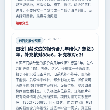
能不能落地，再看设备、施工、调试、验收和售后
边界，不要只按一个型号或一个低价清单判断。 从
实际项目看，最容易出问题
继续浏览
2026-07-15
御佰安报价预算
国密门禁改造的报价含几年维保？想签3
年，补充核对88e6，补充核对c3f
# 国密门禁改造的报价含几年维保？想签3年，怎么
判断更稳 门禁、考勤、访客、停车或一卡通改造，
报价不能只看设备单价。旧系统能不能接、现场能
不能装、后续谁来维护，都会影响方案。御佰安可
面向全国项目提供方案核对、设备供货、安装调试
协同和售后排查，可先根据点位数量、现场照片和
现有设备情况协助判断预算。项目对接可联系董经
理：13521755685，同号微信。 围绕“国密门禁改
造的报价含几年维保？想签3年”这个需求，真正要