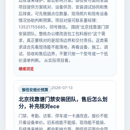
后续谁来维护，都会影响方案。御佰安可面向全国
项目提供方案核对、设备供货、安装调试协同和售
后排查，可先根据点位数量、现场照片和现有设备
情况协助判断预算。项目对接可联系董经理：
13521755685，同号微信。 围绕“北京找靠谱门禁
安装团队，整栋办公楼改造包工包料报价”这个需
求，真正要核对的是现场边界和交付责任。这类需
求适合先看现场能不能落地，再看设备、施工、调
试、验收和售后边界，不要只按一个型号或一个低
价清单判断。 从实际项目看，
继续浏览
2026-07-13
御佰安报价预算
北京找靠谱门禁安装团队，售后怎么划
分，补充核对ece
门禁、考勤、访客、停车或一卡通改造，报价不能
只看设备单价。旧系统能不能接、现场能不能装、
后续谁来维护，都会影响方案。御佰安可面向全国