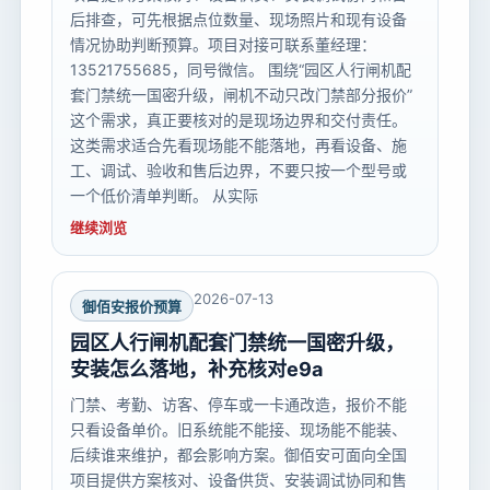
后排查，可先根据点位数量、现场照片和现有设备
情况协助判断预算。项目对接可联系董经理：
13521755685，同号微信。 围绕“园区人行闸机配
套门禁统一国密升级，闸机不动只改门禁部分报价”
这个需求，真正要核对的是现场边界和交付责任。
这类需求适合先看现场能不能落地，再看设备、施
工、调试、验收和售后边界，不要只按一个型号或
一个低价清单判断。 从实际
继续浏览
2026-07-13
御佰安报价预算
园区人行闸机配套门禁统一国密升级，
安装怎么落地，补充核对e9a
门禁、考勤、访客、停车或一卡通改造，报价不能
只看设备单价。旧系统能不能接、现场能不能装、
后续谁来维护，都会影响方案。御佰安可面向全国
项目提供方案核对、设备供货、安装调试协同和售