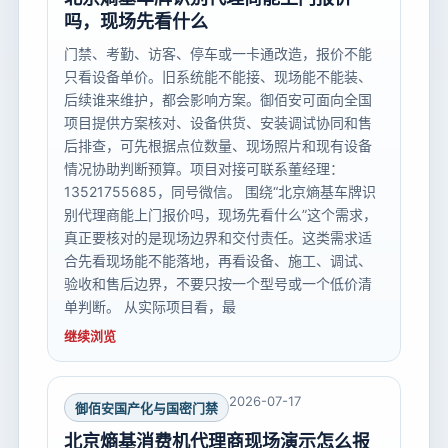
吗，现场先看什么
门禁、考勤、访客、停车或一卡通改造，报价不能
只看设备单价。旧系统能不能接、现场能不能装、
后续谁来维护，都会影响方案。御佰安可面向全国
项目提供方案核对、设备供货、安装调试协同和售
后排查，可先根据点位数量、现场照片和现有设备
情况协助判断预算。项目对接可联系董经理：
13521755685，同号微信。 围绕“北京熵基车牌识
别代理商能上门报价吗，现场先看什么”这个需求，
真正要核对的是现场边界和交付责任。这类需求适
合先看现场能不能落地，再看设备、施工、调试、
验收和售后边界，不要只按一个型号或一个低价清
单判断。 从实际项目看，最
继续浏览
2026-07-17
御佰安国产化与国密门禁
北京熵基消费机代理商现场演示怎么报