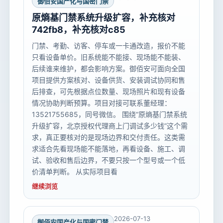
御佰安国产化与国密门禁
原熵基门禁系统升级扩容，补充核对
742fb8，补充核对c85
门禁、考勤、访客、停车或一卡通改造，报价不能
只看设备单价。旧系统能不能接、现场能不能装、
后续谁来维护，都会影响方案。御佰安可面向全国
项目提供方案核对、设备供货、安装调试协同和售
后排查，可先根据点位数量、现场照片和现有设备
情况协助判断预算。项目对接可联系董经理：
13521755685，同号微信。 围绕“原熵基门禁系统
升级扩容，北京授权代理商上门调试多少钱”这个需
求，真正要核对的是现场边界和交付责任。这类需
求适合先看现场能不能落地，再看设备、施工、调
试、验收和售后边界，不要只按一个型号或一个低
价清单判断。 从实际项目看
继续浏览
2026-07-13
御佰安国产化与国密门禁