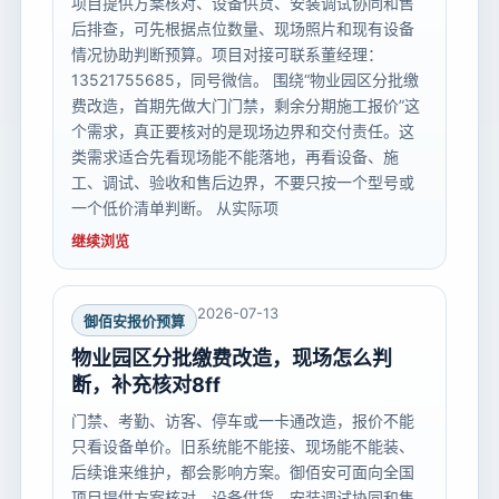
项目提供方案核对、设备供货、安装调试协同和售
后排查，可先根据点位数量、现场照片和现有设备
情况协助判断预算。项目对接可联系董经理：
13521755685，同号微信。 围绕“物业园区分批缴
费改造，首期先做大门门禁，剩余分期施工报价”这
个需求，真正要核对的是现场边界和交付责任。这
类需求适合先看现场能不能落地，再看设备、施
工、调试、验收和售后边界，不要只按一个型号或
一个低价清单判断。 从实际项
继续浏览
2026-07-13
御佰安报价预算
物业园区分批缴费改造，现场怎么判
断，补充核对8ff
门禁、考勤、访客、停车或一卡通改造，报价不能
只看设备单价。旧系统能不能接、现场能不能装、
后续谁来维护，都会影响方案。御佰安可面向全国
项目提供方案核对、设备供货、安装调试协同和售