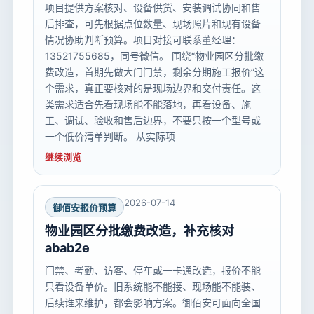
项目提供方案核对、设备供货、安装调试协同和售
后排查，可先根据点位数量、现场照片和现有设备
情况协助判断预算。项目对接可联系董经理：
13521755685，同号微信。 围绕“物业园区分批缴
费改造，首期先做大门门禁，剩余分期施工报价”这
个需求，真正要核对的是现场边界和交付责任。这
类需求适合先看现场能不能落地，再看设备、施
工、调试、验收和售后边界，不要只按一个型号或
一个低价清单判断。 从实际项
继续浏览
2026-07-14
御佰安报价预算
物业园区分批缴费改造，补充核对
abab2e
门禁、考勤、访客、停车或一卡通改造，报价不能
只看设备单价。旧系统能不能接、现场能不能装、
后续谁来维护，都会影响方案。御佰安可面向全国