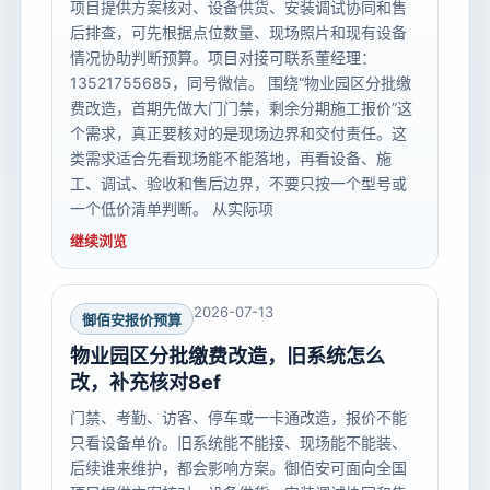
项目提供方案核对、设备供货、安装调试协同和售
后排查，可先根据点位数量、现场照片和现有设备
情况协助判断预算。项目对接可联系董经理：
13521755685，同号微信。 围绕“物业园区分批缴
费改造，首期先做大门门禁，剩余分期施工报价”这
个需求，真正要核对的是现场边界和交付责任。这
类需求适合先看现场能不能落地，再看设备、施
工、调试、验收和售后边界，不要只按一个型号或
一个低价清单判断。 从实际项
继续浏览
2026-07-13
御佰安报价预算
物业园区分批缴费改造，旧系统怎么
改，补充核对8ef
门禁、考勤、访客、停车或一卡通改造，报价不能
只看设备单价。旧系统能不能接、现场能不能装、
后续谁来维护，都会影响方案。御佰安可面向全国