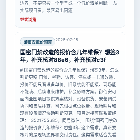
边界，不要只按一个型号或一个低价清单判断。 从
实际项目看，最容易出问题
继续浏览
2026-07-15
御佰安报价预算
国密门禁改造的报价含几年维保？想签3
年，补充核对88e6，补充核对c3f
# 国密门禁改造的报价含几年维保？想签3年，怎么
判断更稳 门禁、考勤、访客、停车或一卡通改造，
报价不能只看设备单价。旧系统能不能接、现场能
不能装、后续谁来维护，都会影响方案。御佰安可
面向全国项目提供方案核对、设备供货、安装调试
协同和售后排查，可先根据点位数量、现场照片和
现有设备情况协助判断预算。项目对接可联系董经
理：13521755685，同号微信。 围绕“国密门禁改
造的报价含几年维保？想签3年”这个需求，真正要
核对的是现场边界和交付责任。这类需求适合先看