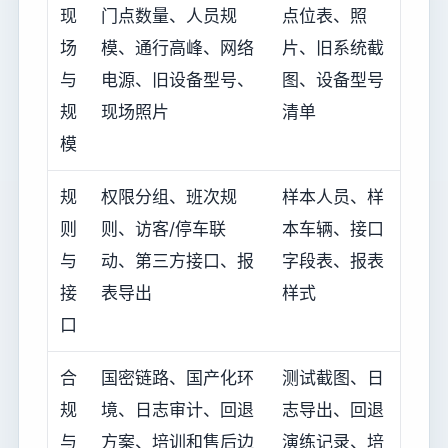
现
门点数量、人员规
点位表、照
场
模、通行高峰、网络
片、旧系统截
与
电源、旧设备型号、
图、设备型号
规
现场照片
清单
模
规
权限分组、班次规
样本人员、样
则
则、访客/停车联
本车辆、接口
与
动、第三方接口、报
字段表、报表
接
表导出
样式
口
合
国密链路、国产化环
测试截图、日
规
境、日志审计、回退
志导出、回退
与
方案、培训和售后边
演练记录、培