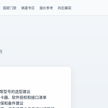
国密门禁
熵基专区
报价参考
利旧兼容
号
瑞达等型号的选型建议
发卡器、软件授权和接口清单
维保和备件建议