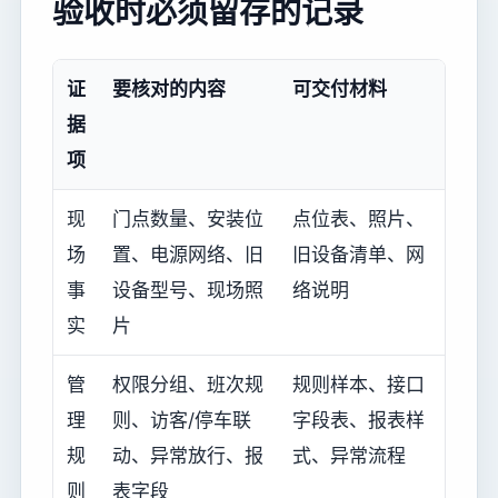
验收时必须留存的记录
证
要核对的内容
可交付材料
据
项
现
门点数量、安装位
点位表、照片、
场
置、电源网络、旧
旧设备清单、网
事
设备型号、现场照
络说明
实
片
管
权限分组、班次规
规则样本、接口
理
则、访客/停车联
字段表、报表样
规
动、异常放行、报
式、异常流程
则
表字段