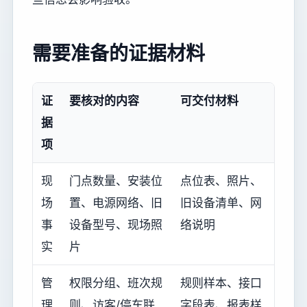
需要准备的证据材料
证
要核对的内容
可交付材料
据
项
现
门点数量、安装位
点位表、照片、
场
置、电源网络、旧
旧设备清单、网
事
设备型号、现场照
络说明
实
片
管
权限分组、班次规
规则样本、接口
理
则、访客/停车联
字段表、报表样