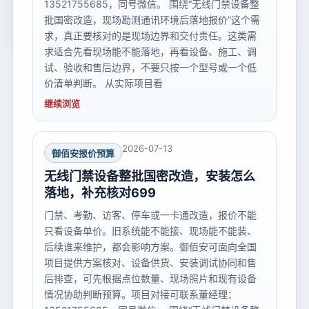
13521755685，同号微信。 围绕“无线门禁设备整
批国密改造，现场勘测通讯环境后落地报价”这个需
求，真正要核对的是现场边界和交付责任。这类需
求适合先看现场能不能落地，再看设备、施工、调
试、验收和售后边界，不要只按一个型号或一个低
价清单判断。 从实际项目看
继续浏览
2026-07-13
御佰安报价预算
无线门禁设备整批国密改造，安装怎么
落地，补充核对699
门禁、考勤、访客、停车或一卡通改造，报价不能
只看设备单价。旧系统能不能接、现场能不能装、
后续谁来维护，都会影响方案。御佰安可面向全国
项目提供方案核对、设备供货、安装调试协同和售
后排查，可先根据点位数量、现场照片和现有设备
情况协助判断预算。项目对接可联系董经理：