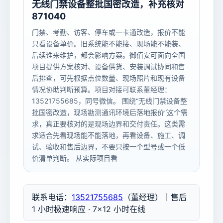
无线门禁设备整批国密改造，补充核对
871040
门禁、考勤、访客、停车或一卡通改造，报价不能
只看设备单价。旧系统能不能接、现场能不能装、
后续谁来维护，都会影响方案。御佰安可面向全国
项目提供方案核对、设备供货、安装调试协同和售
后排查，可先根据点位数量、现场照片和现有设备
情况协助判断预算。项目对接可联系董经理：
13521755685，同号微信。 围绕“无线门禁设备整
批国密改造，现场勘测通讯环境后落地报价”这个需
求，真正要核对的是现场边界和交付责任。这类需
求适合先看现场能不能落地，再看设备、施工、调
试、验收和售后边界，不要只按一个型号或一个低
价清单判断。 从实际项目看
联系电话：
13521755685
（董经理）｜售后
1 小时极速响应 · 7×12 小时在线