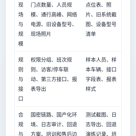
现
门点数量、人员规
点位表、照
场
模、通行高峰、网络
片、旧系统截
与
电源、旧设备型号、
图、设备型号
规
现场照片
清单
模
规
权限分组、班次规
样本人员、样
则
则、访客/停车联
本车辆、接口
与
动、第三方接口、报
字段表、报表
接
表导出
样式
口
合
国密链路、国产化环
测试截图、日
规
境、日志审计、回退
志导出、回退
与
方案、培训和售后边
演练记录、培