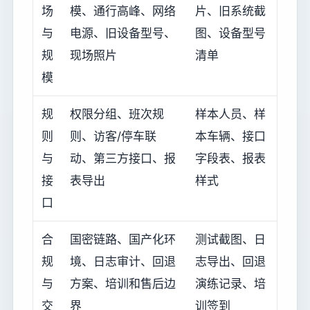
场
模、通行高峰、网络
片、旧系统截
与
电源、旧设备型号、
图、设备型号
规
现场照片
清单
模
规
权限分组、班次规
样本人员、样
则
则、访客/停车联
本车辆、接口
与
动、第三方接口、报
字段表、报表
接
表导出
样式
口
合
国密链路、国产化环
测试截图、日
规
境、日志审计、回退
志导出、回退
与
方案、培训和售后边
演练记录、培
交
界
训签到