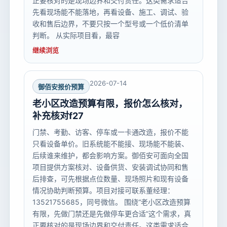
正要核对的是现场边界和交付责任。这类需求适合
先看现场能不能落地，再看设备、施工、调试、验
收和售后边界，不要只按一个型号或一个低价清单
判断。 从实际项目看，最容
继续浏览
2026-07-14
御佰安报价预算
老小区改造预算有限，报价怎么核对，
补充核对f27
门禁、考勤、访客、停车或一卡通改造，报价不能
只看设备单价。旧系统能不能接、现场能不能装、
后续谁来维护，都会影响方案。御佰安可面向全国
项目提供方案核对、设备供货、安装调试协同和售
后排查，可先根据点位数量、现场照片和现有设备
情况协助判断预算。项目对接可联系董经理：
13521755685，同号微信。 围绕“老小区改造预算
有限，先做门禁还是先做停车更合适”这个需求，真
正要核对的是现场边界和交付责任。这类需求适合