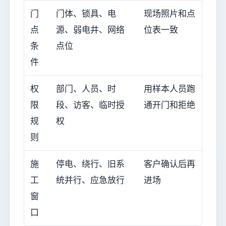
门
门体、锁具、电
现场照片和点
点
源、弱电井、网络
位表一致
条
点位
件
权
部门、人员、时
用样本人员跑
限
段、访客、临时授
通开门和拒绝
规
权
则
施
停电、绕行、旧系
客户确认后再
工
统并行、应急放行
进场
窗
口